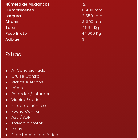
Número de Mudanças
12
Comprimento
6 400 mm
Largura
2 550 mm
Altura
3 600 mm
Tara
7.660 Kg
Peso Bruto
44.000 Kg
Adblue
Sim
Extras
● Ar Condicionado
● Cruise Control
● Vidros elétricos
● Rádio CD
● Retarder / Intarder
● Viseira Exterior
● Kit aerodinâmico
● Fecho Central
● ABS / ASR
● Travão a Motor
● Palas
● Espelho direito elétrico