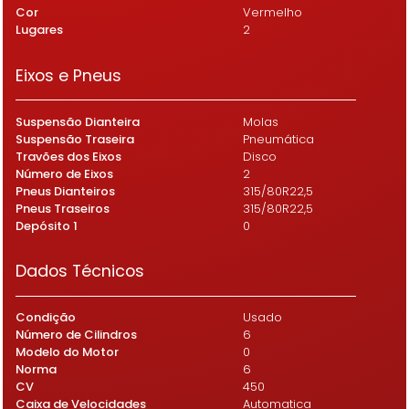
Cor
Vermelho
Lugares
2
Eixos e Pneus
Suspensão Dianteira
Molas
Suspensão Traseira
Pneumática
Travões dos Eixos
Disco
Número de Eixos
2
Pneus Dianteiros
315/80R22,5
Pneus Traseiros
315/80R22,5
Depósito 1
0
Dados Técnicos
Condição
Usado
Número de Cilindros
6
Modelo do Motor
0
Norma
6
CV
450
Caixa de Velocidades
Automatica